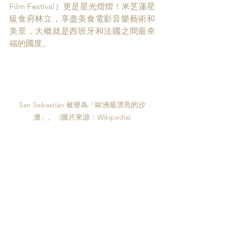
Film Festival）更是星光熠熠！米芝蓮星
級食府林立，享盡美食電影音樂藝術和
美景，大概就是西班牙和法國之間最幸
福的國度。
San Sebastián 被譽為「歐洲最漂亮的沙
灘」。  (圖片來源：Wikipedia)