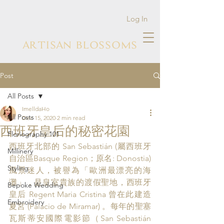
Log In
ARTISAN BLOSSOMS
Post
All Posts
ImelldaHo
All Posts
Dec 15, 2020
2 min read
西班牙皇后的秘密花園
Floriography 101
西班牙北部的 San Sebastián (屬西班牙
Millinery
自治區Basque Region；原名: Donostia) 
Styling
風景迷人，
被譽為「歐洲最漂亮的海
灘」，
是皇室貴族的渡假聖地，
西班牙
Bepoke Wedding
皇后 
Regent Maria Cristina 曾在此建造
Embroidery
夏宮 (
Palacio de Miramar) 
。每年的
聖塞
瓦斯蒂安國際電影節（San Sebastián 