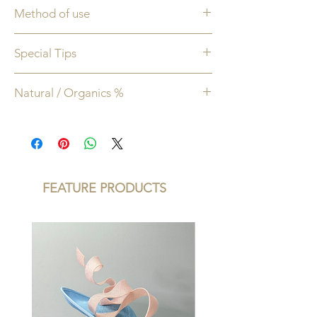
馬魯拉油
— 含有豐富的奧米加，維他命
Method of use
C 及 E;可溶解油性雜質 。
霍霍巴油
— 用後為皮膚帶來順滑，滋潤
每天使用兩次，先用清水打濕面部，將潔
的感覺
Special Tips
面乳塗於濕潤的皮膚，用指尖按摩，再用
玫瑰天竺葵
— 可減少炎症並有助癒合，
水沖洗掉。 隨後使用合適的爽膚水和保濕
帶有玫瑰和柑橘混合的芳香。
可使用兩次作雙重清潔及卸妝之用，防水
霜。
Natural / Organics %
及濃妝建議配合卸妝乳使用
99% 天然成份 86% 有機成份
FEATURE PRODUCTS