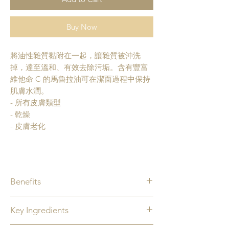
Buy Now
將油性雜質黏附在一起，讓雜質被沖洗
掉，達至溫和、有效去除污垢。含有豐富
維他命 C 的馬魯拉油可在潔面過程中保持
肌膚水潤。
- 所有皮膚類型
- 乾燥
- 皮膚老化
Benefits
能有效清除妝容及防曬 。 雙重潔淨步驟的
Key Ingredients
第一步。 能清除油性雜質 。