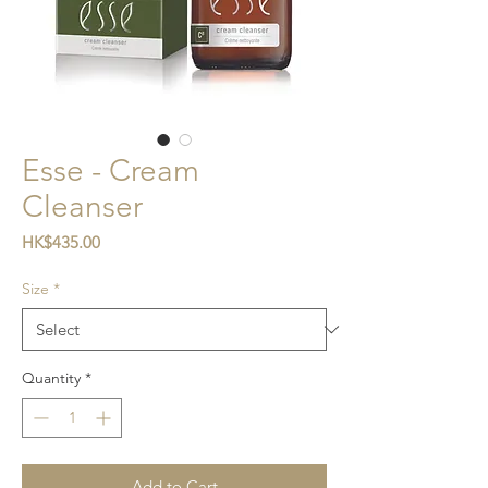
Esse - Cream
Cleanser
Price
HK$435.00
Size
*
Quantity
*
Add to Cart